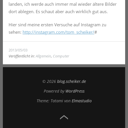
landen, ich werde auch immer mal wieder ältere Bilder
dort ablegen. Es schaut aber auch wirklich gut aus.
Hier sind meine ersten Versuche auf Instagram zu
sehen:
http://instagram.com/tom_scheiker/
#
2013/05/03
Veröffentlicht in:
Allgemein
,
Computer
© 2026
blog.scheiker.de
Powered by
WordPress
Theme: Tatami von
Elmastudio